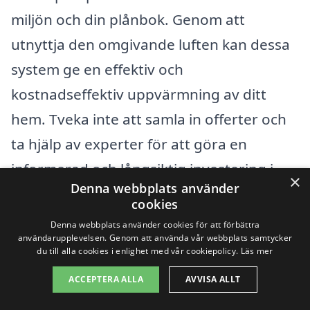
miljön och din plånbok. Genom att
utnyttja den omgivande luften kan dessa
system ge en effektiv och
kostnadseffektiv uppvärmning av ditt
hem. Tveka inte att samla in offerter och
ta hjälp av experter för att göra en
informerad och långsiktig investering i
×
Denna webbplats använder
ditt hem.
cookies
Denna webbplats använder cookies för att förbättra
användarupplevelsen. Genom att använda vår webbplats samtycker
Få 3 erbjudanden, gratis och utan
du till alla cookies i enlighet med vår cookiepolicy.
Läs mer
förpliktelser
ACCEPTERA ALLA
AVVISA ALLT