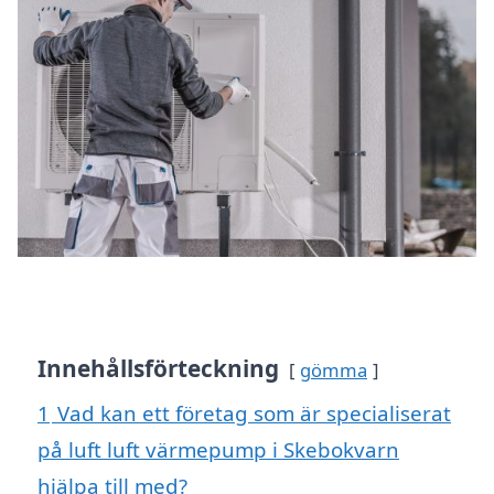
Innehållsförteckning
gömma
1
Vad kan ett företag som är specialiserat
på luft luft värmepump i Skebokvarn
hjälpa till med?