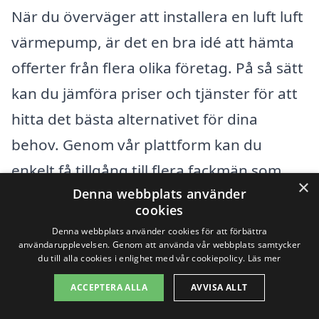
När du överväger att installera en luft luft
värmepump, är det en bra idé att hämta
offerter från flera olika företag. På så sätt
kan du jämföra priser och tjänster för att
hitta det bästa alternativet för dina
behov. Genom vår plattform kan du
enkelt få tillgång till flera fackmän som
×
Denna webbplats använder
erbjuder luft luft värmepumpar i ditt
cookies
område, vilket gör det enklare för dig att
Denna webbplats använder cookies för att förbättra
ta ett informerat beslut. För att optimera
användarupplevelsen. Genom att använda vår webbplats samtycker
du till alla cookies i enlighet med vår cookiepolicy.
Läs mer
ditt val, ta hänsyn till både
ACCEPTERA ALLA
AVVISA ALLT
initialkostnaden och de långsiktiga