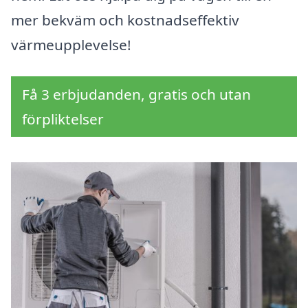
mer bekväm och kostnadseffektiv
värmeupplevelse!
Få 3 erbjudanden, gratis och utan
förpliktelser