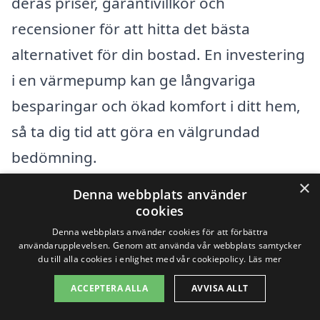
deras priser, garantivillkor och
recensioner för att hitta det bästa
alternativet för din bostad. En investering
i en värmepump kan ge långvariga
besparingar och ökad komfort i ditt hem,
så ta dig tid att göra en välgrundad
bedömning.
×
Denna webbplats använder
Få 3 erbjudanden, gratis och utan
cookies
förpliktelser
Denna webbplats använder cookies för att förbättra
användarupplevelsen. Genom att använda vår webbplats samtycker
du till alla cookies i enlighet med vår cookiepolicy.
Läs mer
ACCEPTERA ALLA
AVVISA ALLT
Sök efter en