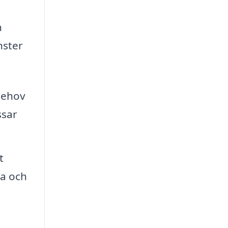
n
nster
behov
ssar
t
da och