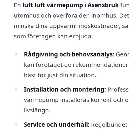
En
luft luft värmepump i Åsensbruk
fun
utomhus och överföra den inomhus. Det ä
minska dina uppvärmningskostnader, särs
som företagen kan erbjuda:
Rådgivning och behovsanalys:
Geno
kan företaget ge rekommendationer 
bäst för just din situation.
Installation och montering:
Professi
värmepump installeras korrekt och ef
livslängd.
Service och underhåll:
Regelbundet un