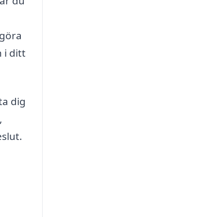
år du
 göra
i ditt
ta dig
,
slut.