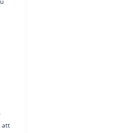
du
r
 att