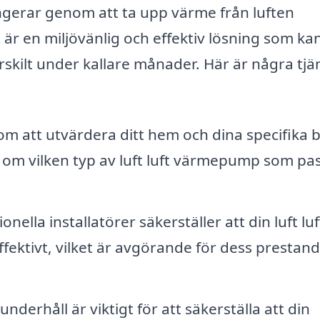
gerar genom att ta upp värme från luften
r en miljövänlig och effektiv lösning som ka
kilt under kallare månader. Här är några tjä
m att utvärdera ditt hem och dina specifika 
om vilken typ av luft luft värmepump som pa
onella installatörer säkerställer att din luft luf
fektivt, vilket är avgörande för dess prestan
derhåll är viktigt för att säkerställa att din