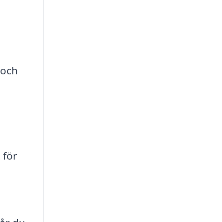
 och
 för