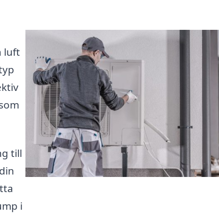
 luft
typ
ktiv
 som
 till
 din
tta
ump i