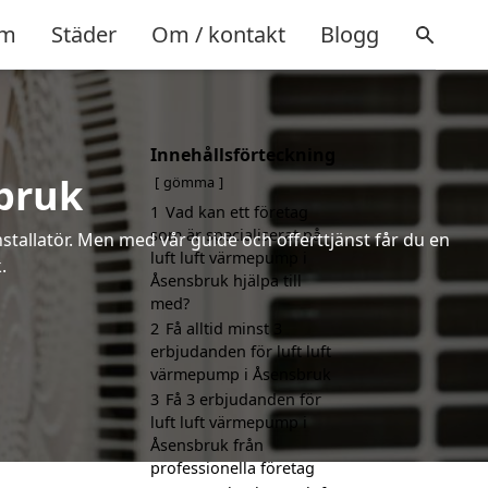
m
Städer
Om / kontakt
Blogg
Innehållsförteckning
bruk
gömma
1
Vad kan ett företag
som är specialiserat på
installatör. Men med vår guide och offerttjänst får du en
luft luft värmepump i
.
Åsensbruk hjälpa till
med?
2
Få alltid minst 3
erbjudanden för luft luft
värmepump i Åsensbruk
3
Få 3 erbjudanden för
luft luft värmepump i
Åsensbruk från
professionella företag