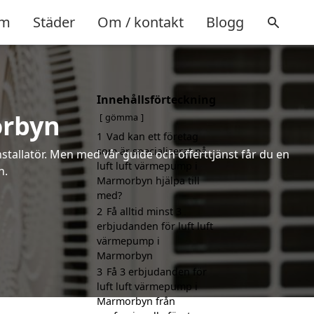
m
Städer
Om / kontakt
Blogg
Innehållsförteckning
orbyn
gömma
1
Vad kan ett företag
som är specialiserat på
installatör. Men med vår guide och offerttjänst får du en
luft luft värmepump i
n.
Marmorbyn hjälpa till
med?
2
Få alltid minst 3
erbjudanden för luft luft
värmepump i
Marmorbyn
3
Få 3 erbjudanden för
luft luft värmepump i
Marmorbyn från