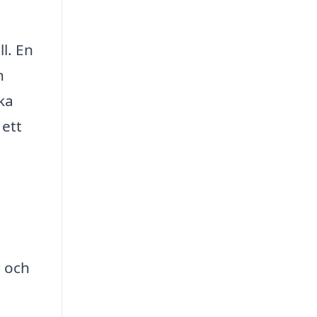
l. En
n
ka
 ett
r och