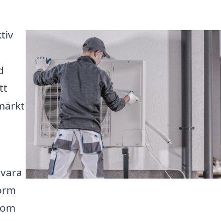
tiv
d
tt
märkt
 vara
form
 som