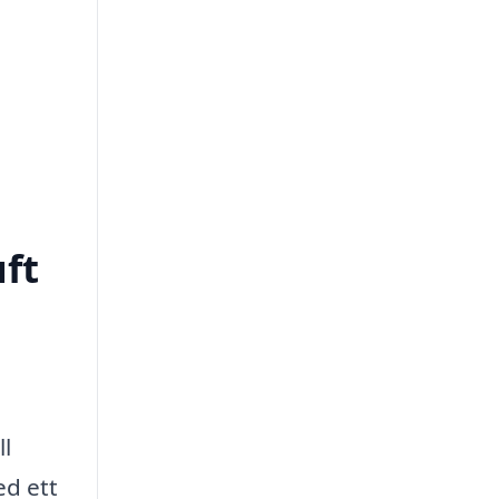
uft
ll
ed ett