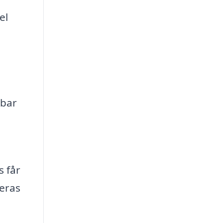
el
lbar
s får
Deras