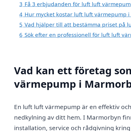
3
Få 3 erbjudanden för luft luft värmepum
4
Hur mycket kostar luft luft värmepump 
5
Vad hjälper till att bestämma priset på
6
Sök efter en professionell för luft luf
Vad kan ett företag som 
värmepump i Marmorbyn
En luft luft värmepump är en effektiv oc
nedkylning av ditt hem. I Marmorbyn finn
installation, service och rådgivning kri