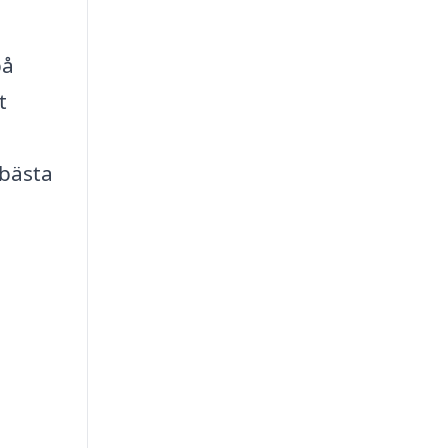
på
t
 bästa