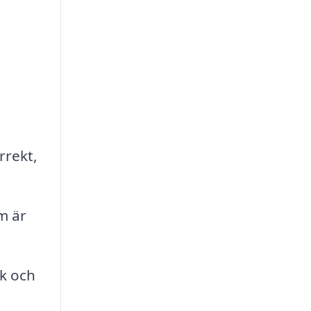
rrekt,
m är
ck och