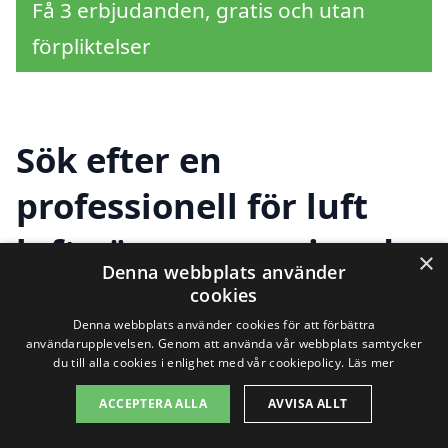
Få 3 erbjudanden, gratis och utan
förpliktelser
Sök efter en
professionell för luft
luft värmepump i andra
×
Denna webbplats använder
städer nära Östra
cookies
Denna webbplats använder cookies för att förbättra
Frölunda
användarupplevelsen. Genom att använda vår webbplats samtycker
du till alla cookies i enlighet med vår cookiepolicy.
Läs mer
ACCEPTERA ALLA
AVVISA ALLT
Att hitta rätt hjälp för installation av en