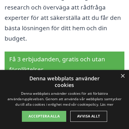
research och överväga att rådfråga
experter för att säkerställa att du får den
bästa lösningen för ditt hem och din
budget.
Få 3 erbjudanden, gratis och utan
förpliktelser
×
Denna webbplats använder
cookies
Denna webbplats använder cookies för att förbättra
Sök efter en
användarupplevelsen. Genom att använda vår webbplats samtycker
du till alla cookies i enlighet med vår cookiepolicy.
Läs mer
professionell för luft
ACCEPTERA ALLA
AVVISA ALLT
luft värmepump i andra