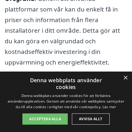
plattformar som vår kan du enkelt få in
priser och information från flera
installatörer i ditt område. Detta gör att
du kan göra en välgrundad och
kostnadseffektiv investering i din
uppvärmning och energieffektivitet.
×
Denna webbplats använder
Få 3 erbjudanden, gratis och utan
cookies
förpliktelser
Denna webbplats använder cookies för att förbättra
användarupplevelsen. Genom att använda vår webbplats samtycker
du till alla cookies i enlighet med vår cookiepolicy.
Läs mer
ACCEPTERA ALLA
AVVISA ALLT
Sök efter en