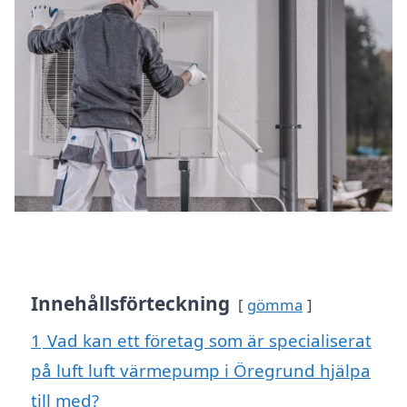
Innehållsförteckning
gömma
1
Vad kan ett företag som är specialiserat
på luft luft värmepump i Öregrund hjälpa
till med?