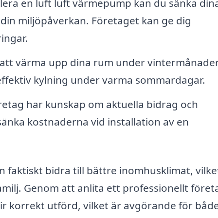
lera en luft luft värmepump kan du sänka din
in miljöpåverkan. Företaget kan ge dig
ingar.
att värma upp dina rum under vintermånade
effektiv kylning under varma sommardagar.
etag har kunskap om aktuella bidrag och
sänka kostnaderna vid installation av en
faktiskt bidra till bättre inomhusklimat, vilke
familj. Genom att anlita ett professionellt föret
lir korrekt utförd, vilket är avgörande för båd