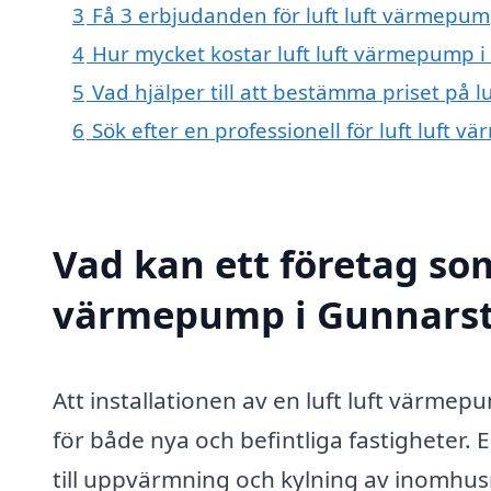
3
Få 3 erbjudanden för luft luft värmepum
4
Hur mycket kostar luft luft värmepump 
5
Vad hjälper till att bestämma priset på 
6
Sök efter en professionell för luft luft
Vad kan ett företag som 
värmepump i Gunnarsto
Att installationen av en luft luft värme
för både nya och befintliga fastighete
till uppvärmning och kylning av inomhusm