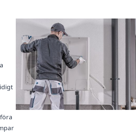
na
idigt
mföra
umpar