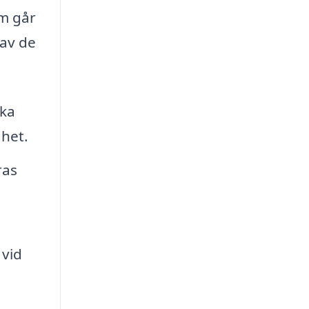
om går
 av de
ika
ghet.
ras
 vid