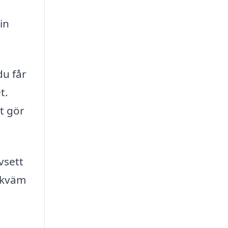
in
du får
t.
t gör
vsett
bekväm