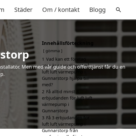
m
Städer
Om / kontakt
Blogg
Innehållsförteckning
storp
gömma
1
Vad kan ett företag
som är specialiserat på
installatör. Men med vår guide och offerttjänst får du en
luft luft värmepump i
p.
Gunnarstorp hjälpa till
med?
2
Få alltid minst 3
erbjudanden för luft luft
värmepump i
Gunnarstorp
3
Få 3 erbjudanden för
luft luft värmepump i
Gunnarstorp från