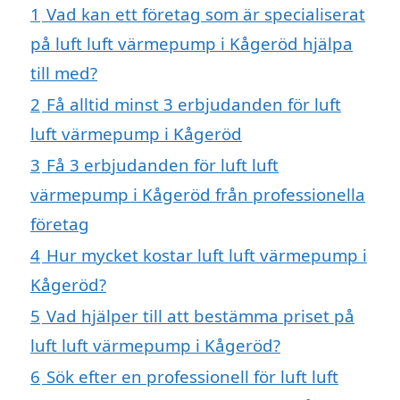
1
Vad kan ett företag som är specialiserat
på luft luft värmepump i Kågeröd hjälpa
till med?
2
Få alltid minst 3 erbjudanden för luft
luft värmepump i Kågeröd
3
Få 3 erbjudanden för luft luft
värmepump i Kågeröd från professionella
företag
4
Hur mycket kostar luft luft värmepump i
Kågeröd?
5
Vad hjälper till att bestämma priset på
luft luft värmepump i Kågeröd?
6
Sök efter en professionell för luft luft