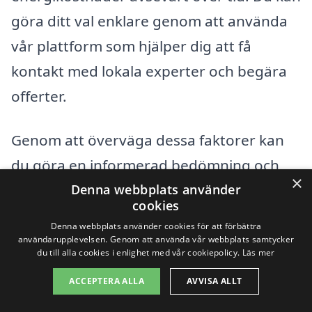
göra ditt val enklare genom att använda
vår plattform som hjälper dig att få
kontakt med lokala experter och begära
offerter.
Genom att överväga dessa faktorer kan
du göra en informerad bedömning och
×
välja rätt system som passar både dina
Denna webbplats använder
cookies
behov och din budget. Tveka inte att
Denna webbplats använder cookies för att förbättra
kontakta olika företag för att få mer
användarupplevelsen. Genom att använda vår webbplats samtycker
du till alla cookies i enlighet med vår cookiepolicy.
Läs mer
information och jämföra priser på luft luft
ACCEPTERA ALLA
AVVISA ALLT
värmepump i Strömsnäsbruk, så att du