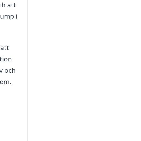
ch att
pump i
att
ation
iv och
hem.