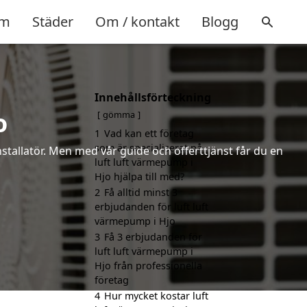
m
Städer
Om / kontakt
Blogg
Innehållsförteckning
o
gömma
1
Vad kan ett företag
som är specialiserat på
installatör. Men med vår guide och offerttjänst får du en
luft luft värmepump i
Hjo hjälpa till med?
2
Få alltid minst 3
erbjudanden för luft luft
värmepump i Hjo
3
Få 3 erbjudanden för
luft luft värmepump i
Hjo från professionella
företag
4
Hur mycket kostar luft