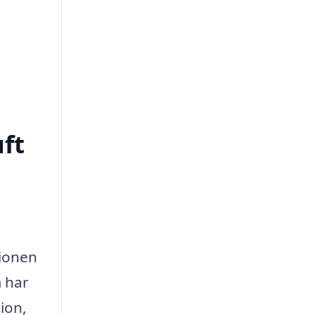
uft
tionen
m har
ion,