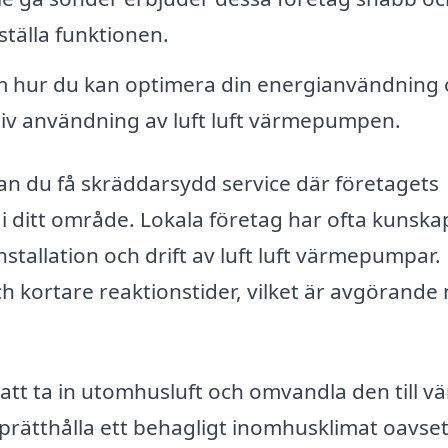
rställa funktionen.
m hur du kan optimera din energianvändning
iv användning av luft luft värmepumpen.
 kan du få skräddarsydd service där företagets
n i ditt område. Lokala företag har ofta kunsk
stallation och drift av luft luft värmepumpar.
 kortare reaktionstider, vilket är avgörande 
tt ta in utomhusluft och omvandla den till v
pprätthålla ett behagligt inomhusklimat oavset