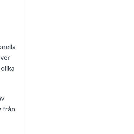
onella
över
 olika
av
 från