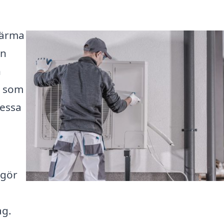
 värma
an
n
r som
dessa
 gör
ag.