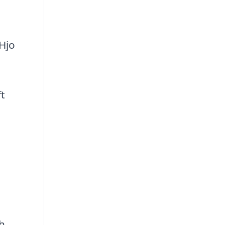
 Hjo
t
h