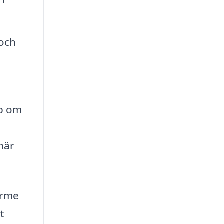
 och
ap om
när
ärme
t