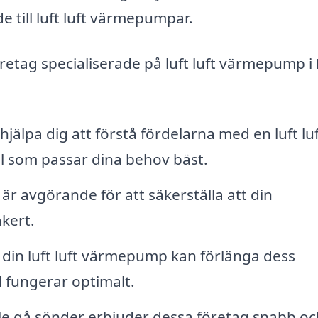
e till luft luft värmepumpar.
retag specialiserade på luft luft värmepump i
jälpa dig att förstå fördelarna med en luft luf
 som passar dina behov bäst.
n är avgörande för att säkerställa att din
kert.
din luft luft värmepump kan förlänga dess
id fungerar optimalt.
e gå sönder erbjuder dessa företag snabb oc