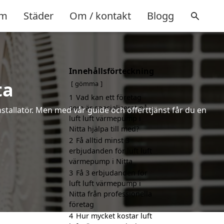
m
Städer
Om / kontakt
Blogg
Innehållsförteckning
ta
gömma
1
Vad kan ett företag
som är specialiserat på
installatör. Men med vår guide och offerttjänst får du en
luft luft värmepump i
Nitta hjälpa till med?
2
Få alltid minst 3
erbjudanden för luft luft
värmepump i Nitta
3
Få 3 erbjudanden för
luft luft värmepump i
Nitta från professionella
företag
4
Hur mycket kostar luft