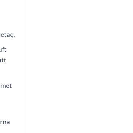
etag.
uft
att
temet
erna