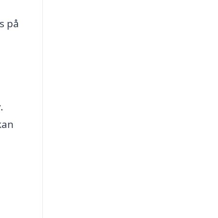
s på
m
.
kan