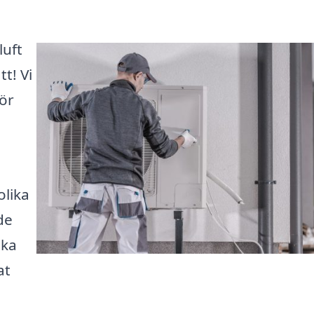
luft
t! Vi
för
olika
de
ska
at