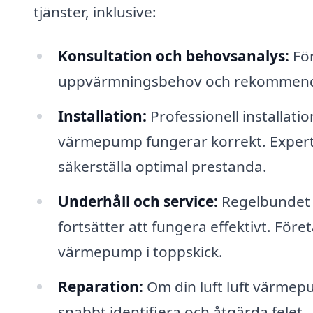
tjänster, inklusive:
Konsultation och behovsanalys:
För
uppvärmningsbehov och rekommendera
Installation:
Professionell installatio
värmepump fungerar korrekt. Experte
säkerställa optimal prestanda.
Underhåll och service:
Regelbundet u
fortsätter att fungera effektivt. Före
värmepump i toppskick.
Reparation:
Om din luft luft värmep
snabbt identifiera och åtgärda felet.