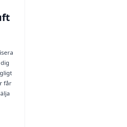
uft
visera
 dig
gligt
r får
älja