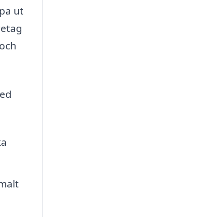
pa ut
retag
 och
med
ka
malt