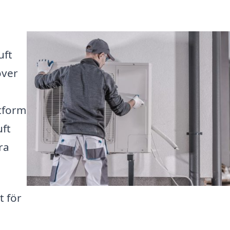
uft
över
tform
uft
ra
t för