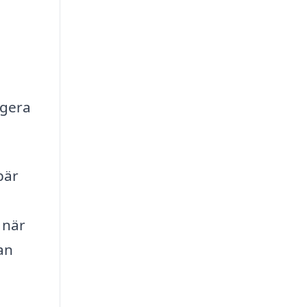
ngera
bär
 när
an