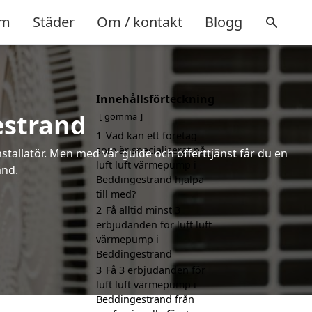
m
Städer
Om / kontakt
Blogg
Innehållsförteckning
estrand
gömma
1
Vad kan ett företag
som är specialiserat på
installatör. Men med vår guide och offerttjänst får du en
luft luft värmepump i
and.
Beddingestrand hjälpa
till med?
2
Få alltid minst 3
erbjudanden för luft luft
värmepump i
Beddingestrand
3
Få 3 erbjudanden för
luft luft värmepump i
Beddingestrand från