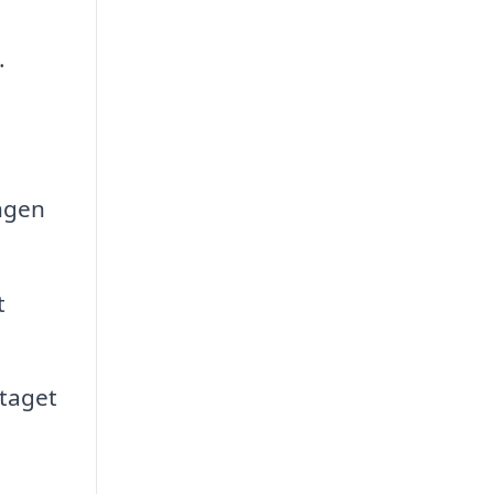
.
ngen
t
taget