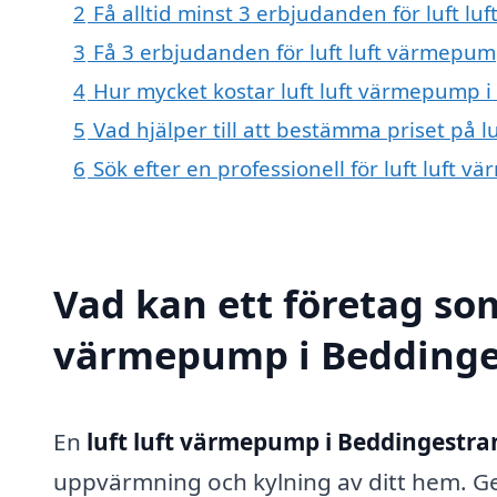
2
Få alltid minst 3 erbjudanden för luft 
3
Få 3 erbjudanden för luft luft värmepum
4
Hur mycket kostar luft luft värmepump 
5
Vad hjälper till att bestämma priset på 
6
Sök efter en professionell för luft luft
Vad kan ett företag som 
värmepump i Beddinges
En
luft luft värmepump i Beddingestra
uppvärmning och kylning av ditt hem. 