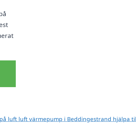
 på
est
merat
 på luft luft värmepump i Beddingestrand hjälpa til