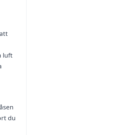
,
att
 luft
a
låsen
ort du