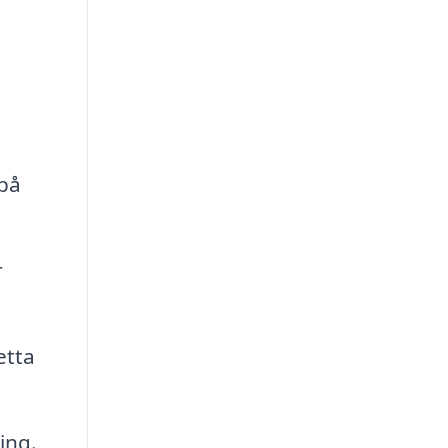
 på
r
etta
ing.