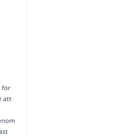
 för
 att
 Genom
äst