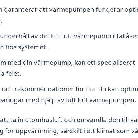
ion garanterar att värmepumpen fungerar opti
.
nderhåll av din luft luft värmepump i Tallåse
en hos systemet.
em med din värmepump, kan ett specialiserat
a felet.
s och rekommendationer för hur du kan opti
paringar med hjälp av luft luft värmepumpen.
tt ta in utomhusluft och omvandla den till v
ng för uppvärmning, särskilt i ett klimat som vå