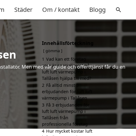
m
Städer
Om / kontakt
Blogg
Innehållsförteckning
sen
gömma
1
Vad kan ett företag
som är specialiserat på
installatör. Men med vår guide och offerttjänst får du en
luft luft värmepump i
Tallåsen hjälpa till med?
2
Få alltid minst 3
erbjudanden för luft luft
värmepump i Tallåsen
3
Få 3 erbjudanden för
luft luft värmepump i
Tallåsen från
professionella företag
4
Hur mycket kostar luft