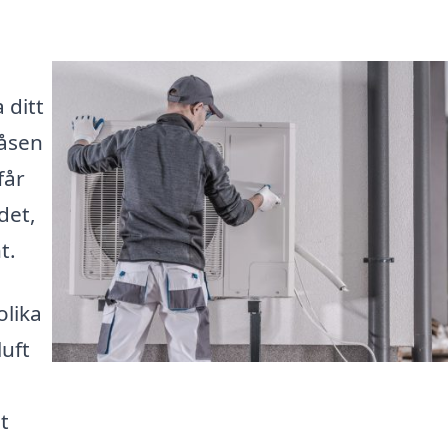
 ditt
låsen
får
det,
t.
olika
luft
t