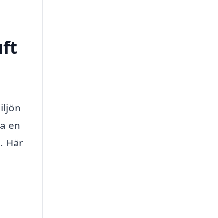
uft
iljön
da en
. Här