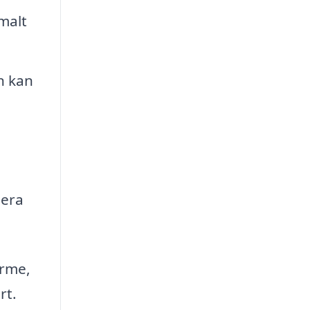
malt
n kan
mera
ärme,
rt.