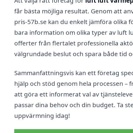
Att välja rätt företag för
luft luft värme
får bästa möjliga resultat. Genom att a
pris-57b.se kan du enkelt jämföra olika 
bara information om olika typer av luft
offerter från flertalet professionella akt
välgrundade beslut och spara både tid o
Sammanfattningsvis kan ett företag spec
hjälp och stöd genom hela processen – fr
att göra ett informerat val av tjänstelev
passar dina behov och din budget. Ta st
uppvärmning idag!