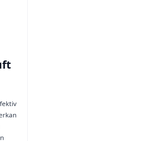
uft
fektiv
verkan
g
en