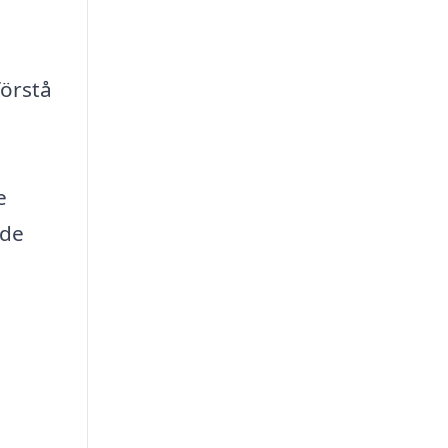
förstå
e
 de