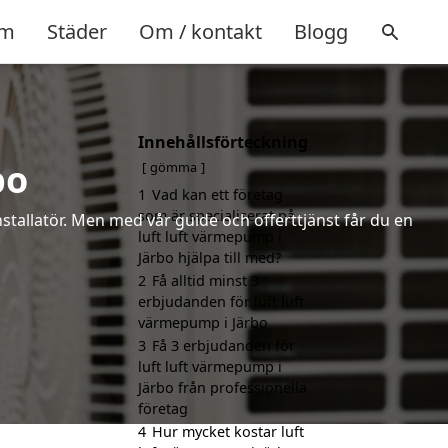
m
Städer
Om / kontakt
Blogg
Innehållsförteckning
bo
gömma
1
Vad kan ett företag
som är specialiserat på
installatör. Men med vår guide och offerttjänst får du en
luft luft värmepump i
Järbo hjälpa till med?
2
Få alltid minst 3
erbjudanden för luft luft
värmepump i Järbo
3
Få 3 erbjudanden för
luft luft värmepump i
Järbo från professionella
företag
4
Hur mycket kostar luft