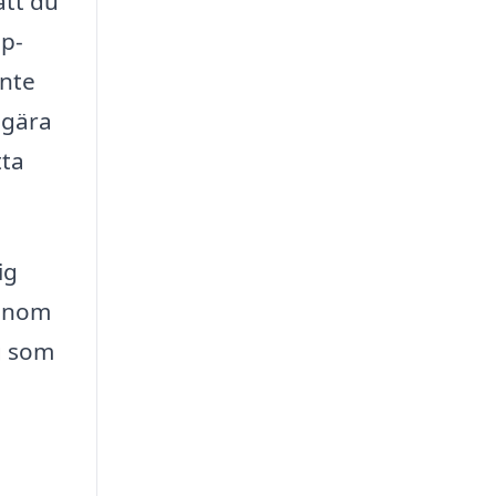
att du
mp-
inte
egära
tta
ig
Genom
ng som