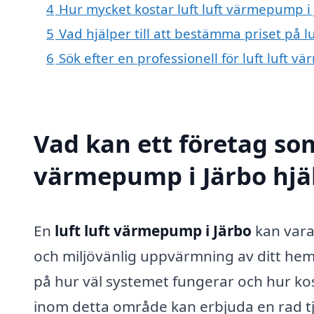
4
Hur mycket kostar luft luft värmepump i
5
Vad hjälper till att bestämma priset på l
6
Sök efter en professionell för luft luft 
Vad kan ett företag som 
värmepump i Järbo hjäl
En
luft luft värmepump i Järbo
kan vara 
och miljövänlig uppvärmning av ditt hem.
på hur väl systemet fungerar och hur kost
inom detta område kan erbjuda en rad tj