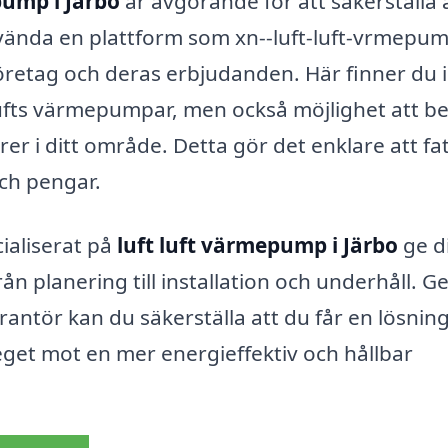
pump i Järbo
är avgörande för att säkerställa 
nvända en plattform som xn--luft-luft-vrmepu
företag och deras erbjudanden. Här finner du 
 lufts värmepumpar, men också möjlighet att b
örer i ditt område. Detta gör det enklare att fa
ch pengar.
ialiserat på
luft luft värmepump i Järbo
ge d
ån planering till installation och underhåll. 
erantör kan du säkerställa att du får en lösni
eget mot en mer energieffektiv och hållbar