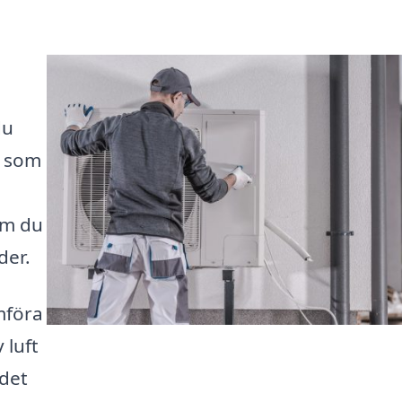
du
i som
om du
der.
ämföra
 luft
 det