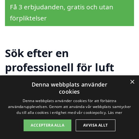
Få 3 erbjudanden, gratis och utan
förpliktelser
Sök efter en
professionell för luft
luft värmepump i andra
×
Denna webbplats använder
cookies
städer nära Köinge
Denna webbplats använder cookies för att förbättra
användarupplevelsen. Genom att använda vår webbplats samtycker
du till alla cookies i enlighet med vår cookiepolicy.
Läs mer
Att hitta rätt hjälp för installation av en
ACCEPTERA ALLA
AVVISA ALLT
luft luft värmepump i Köinge
kan ibland