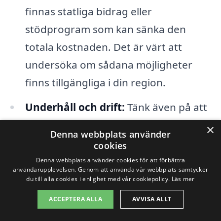
finnas statliga bidrag eller
stödprogram som kan sänka den
totala kostnaden. Det är värt att
undersöka om sådana möjligheter
finns tillgängliga i din region.
Underhåll och drift:
Tänk även på att
drift- och underhållskostnader bör
×
Denna webbplats använder
ingå i den totala kalkylen. En högre
cookies
kvalitet på utrustningen kan innebära
Denna webbplats använder cookies för att förbättra
användarupplevelsen. Genom att använda vår webbplats samtycker
lägre underhållskostnader på lång
du till alla cookies i enlighet med vår cookiepolicy.
Läs mer
sikt.
ACCEPTERA ALLA
AVVISA ALLT