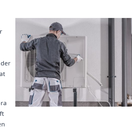
r
a
ader
at
öra
ft
en