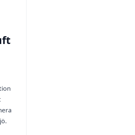
uft
tion
t
imera
jö.