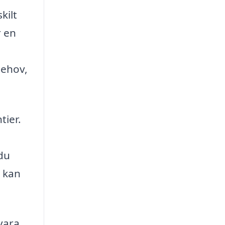
kilt
r en
behov,
tier.
 du
t kan
vara