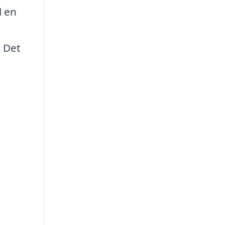
l en
. Det