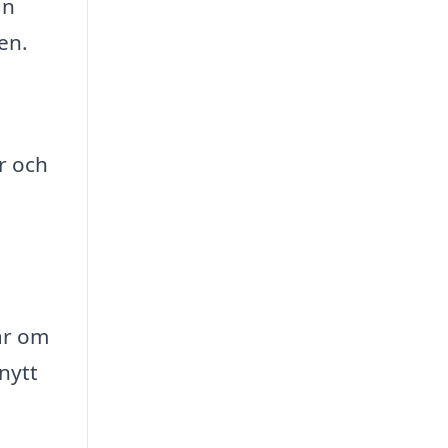
an
en.
r och
ar om
nytt