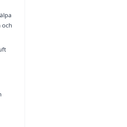
älpa
m och
uft
n