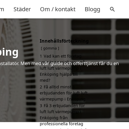
m
Städer
Om / kontakt
Blogg
Innehållsförteckning
ping
gömma
1
Vad kan ett företag
som är specialiserat på
installatör. Men med vår guide och offerttjänst får du en
luft luft värmepump i
.
Enköping hjälpa till
med?
2
Få alltid minst 3
erbjudanden för luft luft
värmepump i Enköping
3
Få 3 erbjudanden för
luft luft värmepump i
Enköping från
professionella företag