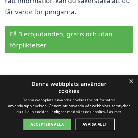
rätt information kan du säkerställa att du
får värde för pengarna.
Få 3 erbjudanden, gratis och utan
förpliktelser
Sök efter en
×
Denna webbplats använder
professionell för luft
cookies
Denna webbplats använder cookies för att förbättra
luft värmepump i andra
användarupplevelsen. Genom att använda vår webbplats samtycker
du till alla cookies i enlighet med vår cookiepolicy.
Läs mer
städer nära Torsång
ACCEPTERA ALLA
AVVISA ALLT