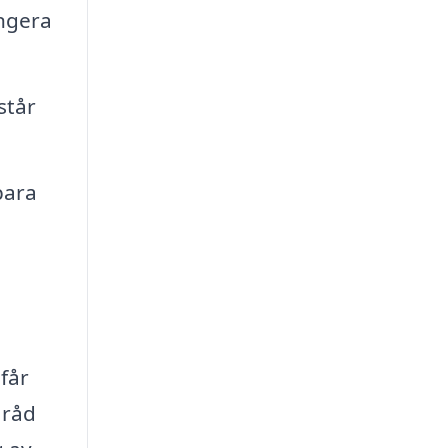
ungera
står
para
får
 råd