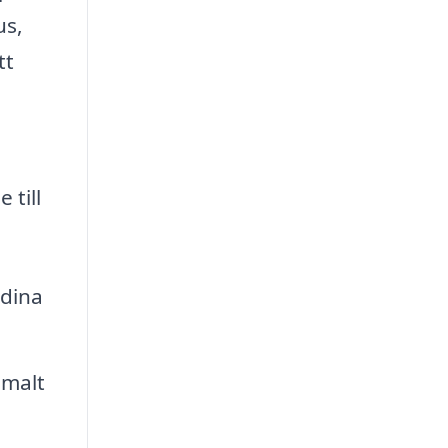
us,
tt
 till
dina
imalt