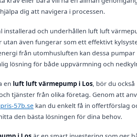
ka krav eller bara vill ha en allmän genomgån
 hjälpa dig att navigera i processen.
väl installerad och underhållen luft luft värme
 utan även fungerar som ett effektivt kylsys
nergi från utomhusluften kan dessa pumpar
nlig lösning för både uppvärmning och nedkyl
ra en
luft luft värmepump i Los
, bör du också
och tjänster från olika företag. Genom att an
pris-57b.se
kan du enkelt få in offertförslag o
 hitta den bästa lösningen för dina behov.
pump i Los
är en smart investering som ger b