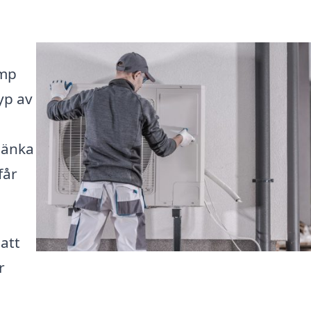
ump
yp av
 sänka
får
 att
r