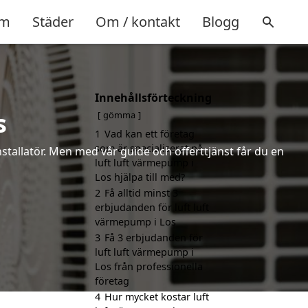
m
Städer
Om / kontakt
Blogg
Innehållsförteckning
s
gömma
1
Vad kan ett företag
som är specialiserat på
installatör. Men med vår guide och offerttjänst får du en
luft luft värmepump i
Los hjälpa till med?
2
Få alltid minst 3
erbjudanden för luft luft
värmepump i Los
3
Få 3 erbjudanden för
luft luft värmepump i
Los från professionella
företag
4
Hur mycket kostar luft