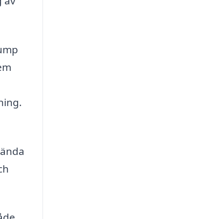
g av
pump
tem
ning.
vända
ch
åde