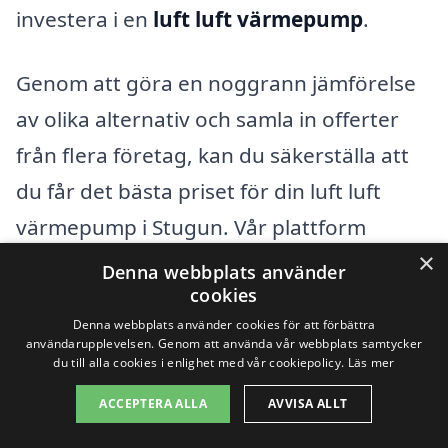
investera i en
luft luft värmepump
.
Genom att göra en noggrann jämförelse
av olika alternativ och samla in offerter
från flera företag, kan du säkerställa att
du får det bästa priset för din luft luft
värmepump i Stugun. Vår plattform
×
hjälper dig att hitta Fackfolk i området
Denna webbplats använder
cookies
som kan tillhandahålla
Denna webbplats använder cookies för att förbättra
konkurrenskraftiga priser och utmärkt
användarupplevelsen. Genom att använda vår webbplats samtycker
du till alla cookies i enlighet med vår cookiepolicy.
Läs mer
service, vilket gör det lättare för dig att
fatta ett informerat beslut.
ACCEPTERA ALLA
AVVISA ALLT