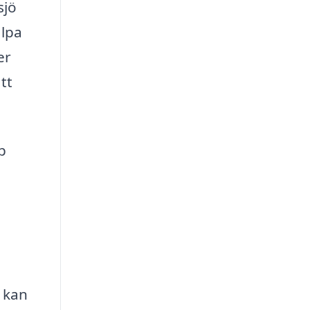
sjö
älpa
er
tt
p
ö kan