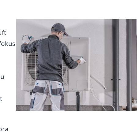
uft
fokus
du
t
öra