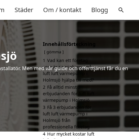
m
Städer
Om / kontakt
Blogg
Innehållsförteckning
sjö
gömma
1
Vad kan ett företag
som är specialiserat på
installatör. Men med vår guide och offerttjänst får du en
luft luft värmepump i
Holmsjö hjälpa till med?
2
Få alltid minst 3
erbjudanden för luft luft
värmepump i Holmsjö
3
Få 3 erbjudanden för
luft luft värmepump i
Holmsjö från
professionella företag
4
Hur mycket kostar luft