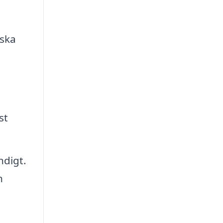
nska
st
ndigt.
n