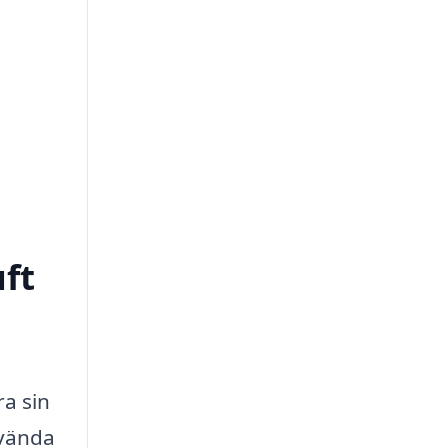
uft
ra sin
nvända