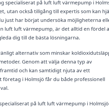
ag specialiserat på luft luft värmepump i Holm
t, utan också tillgång till expertis som kan hj
 just har börjat undersöka möjligheterna ell
n luft luft värmepump, är det alltid en fördel a
da dig till de bästa lösningarna.
vänligt alternativ som minskar koldioxidutsläp
metoder. Genom att välja denna typ av
framtid och kan samtidigt njuta av ett
t företag i Holmsjö får du både professionell
val.
pecialiserat på luft luft värmepump i Holmsj