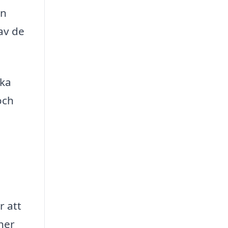
an
av de
ika
och
r att
ner