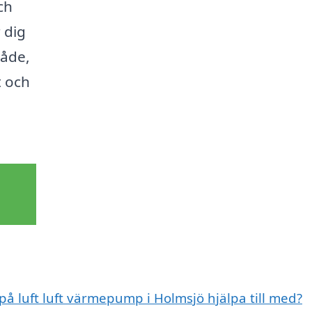
ch
 dig
råde,
t och
på luft luft värmepump i Holmsjö hjälpa till med?