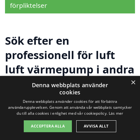
förpliktelser
Sök efter en
professionell för luft
luft värmepump i andra
städer nära Ekenhaga
×
Denna webbplats använder
cookies
Denna webbplats använder cookies för att förbättra
Att hitta rätt företag för installation av en
användarupplevelsen. Genom att använda vår webbplats samtycker
du till alla cookies i enlighet med vår cookiepolicy.
Läs mer
luft luft värmepump i Ekenhaga kan vara
ACCEPTERA ALLA
AVVISA ALLT
en utmaning. Därför är det viktigt att