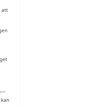
 att
ngen
aget
en—
t kan