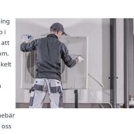
ning
 i
 att
om.
kelt
a
nnebär
 oss