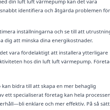
med din luft luft värmepump kan det vara
 snabbt identifiera och åtgärda problemen för
mera inställningarna och se till att utrustni
pa dig att minska dina energikostnader.
et vara fördelaktigt att installera ytterligare
tiviteten hos din luft luft värmepump. Föret
ö kan bidra till att skapa en mer behaglig
av ett specialiserat företag kan hela process
derhåll—bli enklare och mer effektiv. På så sät