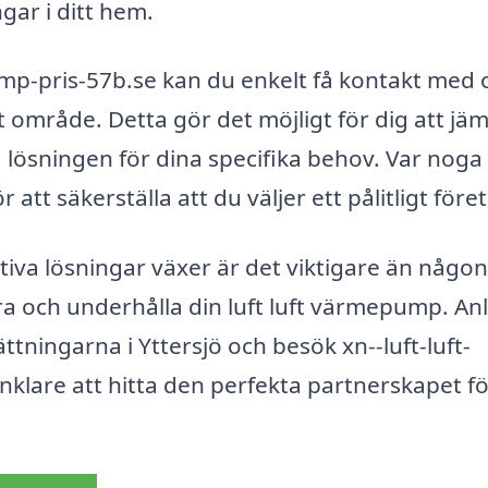
ar i ditt hem.
p-pris-57b.se kan du enkelt få kontakt med o
t område. Detta gör det möjligt för dig att jä
ta lösningen för dina specifika behov. Var nog
 att säkerställa att du väljer ett pålitligt före
tiva lösningar växer är det viktigare än någon
era och underhålla din luft luft värmepump. Anl
ttningarna i Yttersjö och besök xn--luft-luft-
klare att hitta den perfekta partnerskapet f