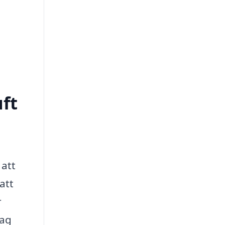
uft
 att
att
r
tag