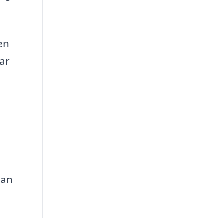
en
ar
kan