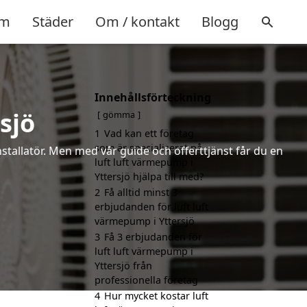
m
Städer
Om / kontakt
Blogg
Innehållsförteckning
sjö
gömma
1
Vad kan ett företag
som är specialiserat på
installatör. Men med vår guide och offerttjänst får du en
luft luft värmepump i
Yttersjö hjälpa till med?
2
Få alltid minst 3
erbjudanden för luft luft
värmepump i Yttersjö
3
Få 3 erbjudanden för
luft luft värmepump i
Yttersjö från
professionella företag
4
Hur mycket kostar luft