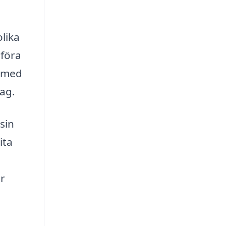
lika
mföra
a med
tag.
sin
ita
ör