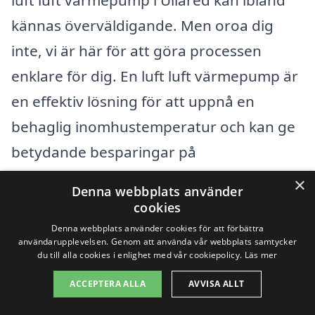
kännas överväldigande. Men oroa dig
inte, vi är här för att göra processen
enklare för dig. En luft luft värmepump är
en effektiv lösning för att uppnå en
behaglig inomhustemperatur och kan ge
betydande besparingar på
uppvärmningskostnader. Genom att
×
Denna webbplats använder
använda vår plattform kan du snabbt och
cookies
smidigt få kontakt med professionella
Denna webbplats använder cookies för att förbättra
användarupplevelsen. Genom att använda vår webbplats samtycker
företag som erbjuder installationer av luft
du till alla cookies i enlighet med vår cookiepolicy.
Läs mer
luft värmepumpar.
ACCEPTERA ALLA
AVVISA ALLT