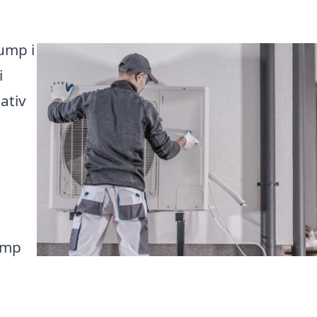
pump i
i
ativ
ump