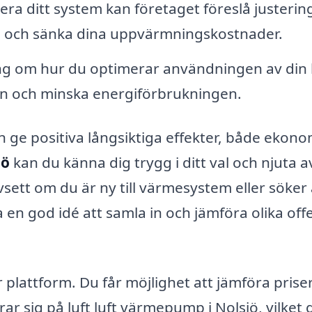
ra ditt system kan företaget föreslå justerin
en och sänka dina uppvärmningskostnader.
ng om hur du optimerar användningen av din l
en och minska energiförbrukningen.
n ge positiva långsiktiga effekter, både ekono
jö
kan du känna dig trygg i ditt val och njuta a
sett om du är ny till värmesystem eller söker 
en god idé att samla in och jämföra olika off
r plattform. Du får möjlighet att jämföra prise
rar sig på luft luft värmepump i Nolsjö, vilket 