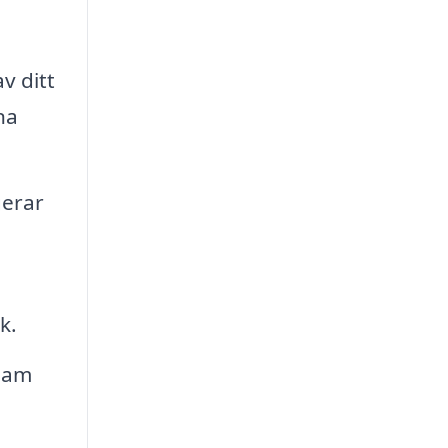
v ditt
na
gerar
k.
team