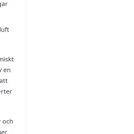
gar
uft
miskt
v en
att
erter
r och
ger