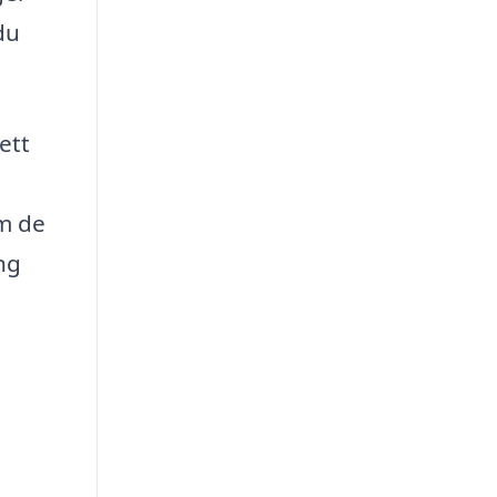
du
ett
om de
ng