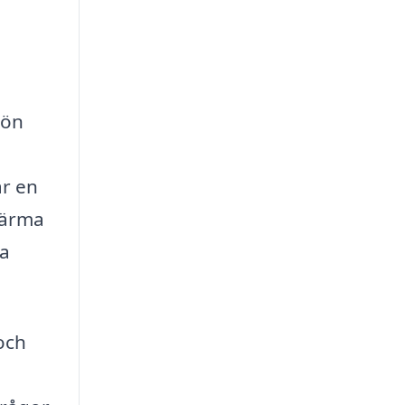
jön
är en
värma
ta
och