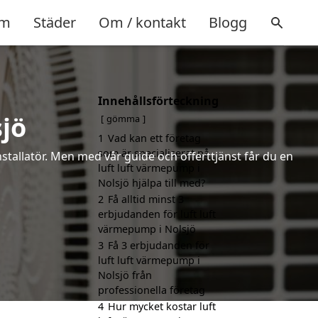
m
Städer
Om / kontakt
Blogg
Innehållsförteckning
jö
gömma
1
Vad kan ett företag
som är specialiserat på
installatör. Men med vår guide och offerttjänst får du en
luft luft värmepump i
Nolsjö hjälpa till med?
2
Få alltid minst 3
erbjudanden för luft luft
värmepump i Nolsjö
3
Få 3 erbjudanden för
luft luft värmepump i
Nolsjö från
professionella företag
4
Hur mycket kostar luft