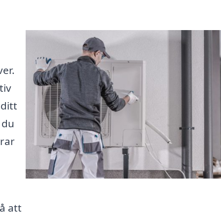
er.
tiv
ditt
 du
erar
å att