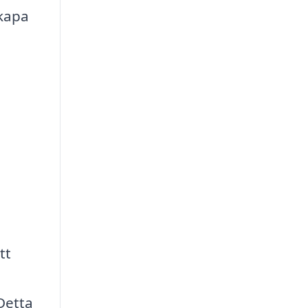
skapa
tt
Detta