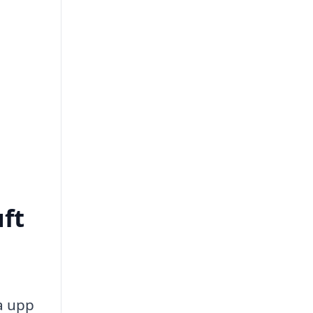
uft
ma upp