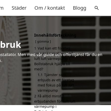
m
Städer
Om / kontakt
Blogg
Innehållsförteckning
abruk
gömma
1
Vad kan ett företag
som är specialiserat på
installatör. Men med vår guide och offerttjänst får du en
luft luft värmepump i
k.
Bollstabruk hjälpa till
med?
1.1
Tjänster som
erbjuds av ett företag
med fokus på luft luft
värmepump
2
Få alltid minst 3
erbjudanden för luft luft
värmepump i