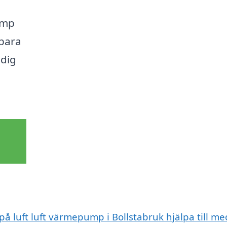
ump
spara
 dig
på luft luft värmepump i Bollstabruk hjälpa till me