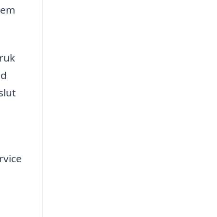
stem
bruk
ed
slut
rvice