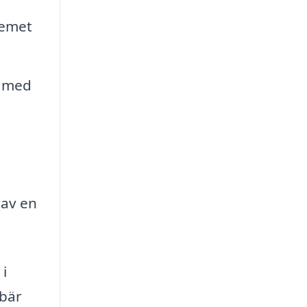
temet
m med
 av en
 i
ebär