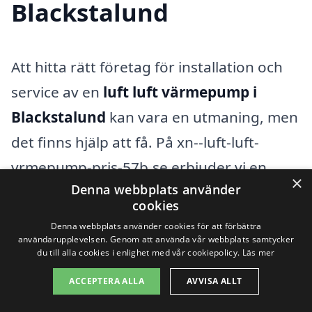
Blackstalund
Att hitta rätt företag för installation och
service av en
luft luft värmepump i
Blackstalund
kan vara en utmaning, men
det finns hjälp att få. På xn--luft-luft-
vrmepump-pris-57b.se erbjuder vi en
×
Denna webbplats använder
plattform där du enkelt kan jämföra olika
cookies
företag som arbetar med luft luft
Denna webbplats använder cookies för att förbättra
värmepumpar. Det kan vara en bra idé att
användarupplevelsen. Genom att använda vår webbplats samtycker
du till alla cookies i enlighet med vår cookiepolicy.
Läs mer
också överväga företag i närliggande
ACCEPTERA ALLA
AVVISA ALLT
städer för att hitta det bästa erbjudandet.